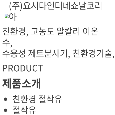
(주)요시다인터네쇼날코리
아
친환경, 고농도 알칼리 이온
수,
수용성 제트분사기, 친환경기술
PRODUCT
제품소개
친환경 절삭유
절삭유